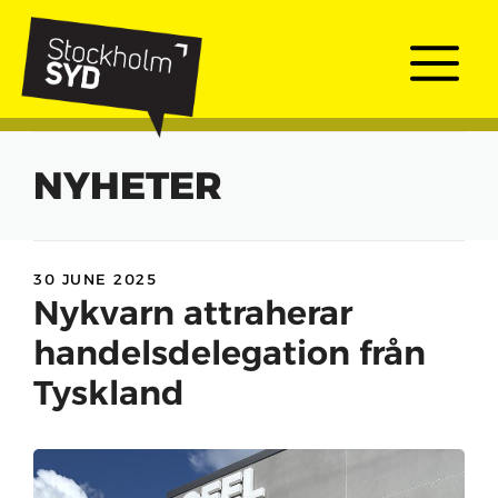
Skip
to
Me
content
NYHETER
30 JUNE 2025
Nykvarn attraherar
handelsdelegation från
Tyskland