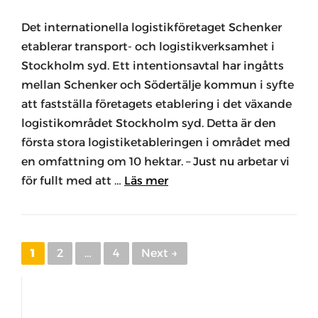
Det internationella logistikföretaget Schenker
etablerar transport- och logistikverksamhet i
Stockholm syd. Ett intentionsavtal har ingåtts
mellan Schenker och Södertälje kommun i syfte
att fastställa företagets etablering i det växande
logistikområdet Stockholm syd. Detta är den
första stora logistiketableringen i området med
en omfattning om 10 hektar. – Just nu arbetar vi
för fullt med att …
Läs mer
Page
Page
Page
1
2
…
4
Next
→